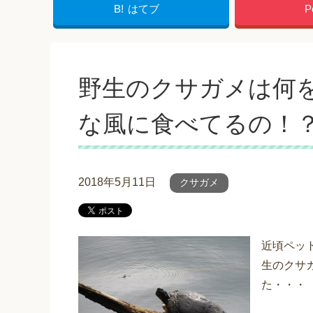
B!
はてブ
P
野生のクサガメは何
な風に食べてるの！
2018年5月11日
クサガメ
近頃ペッ
生のクサ
た・・・