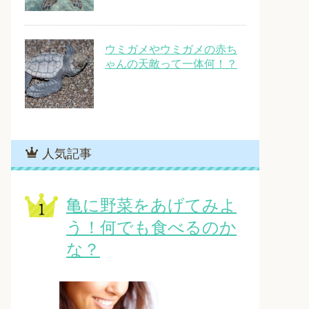
ウミガメやウミガメの赤ち
ゃんの天敵って一体何！？
人気記事
亀に野菜をあげてみよ
う！何でも食べるのか
な？