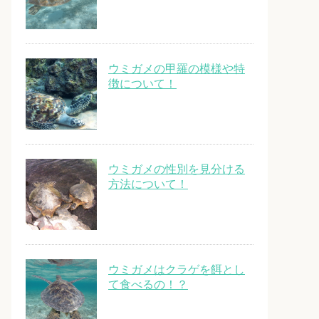
ウミガメの甲羅の模様や特
徴について！
ウミガメの性別を見分ける
方法について！
ウミガメはクラゲを餌とし
て食べるの！？