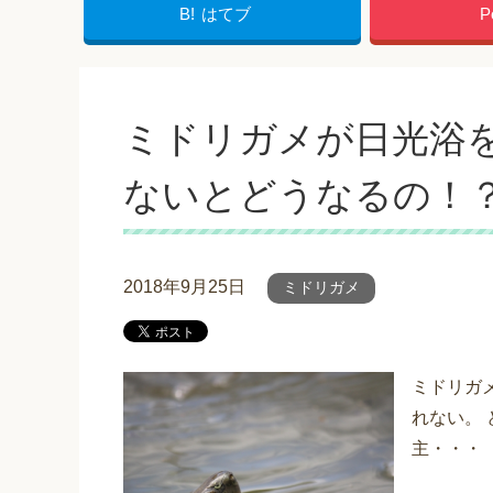
B!
はてブ
P
ミドリガメが日光浴
ないとどうなるの！
2018年9月25日
ミドリガメ
ミドリガ
れない。
主・・・