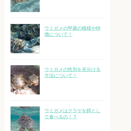
ウミガメの甲羅の模様や特
徴について！
ウミガメの性別を見分ける
方法について！
ウミガメはクラゲを餌とし
て食べるの！？