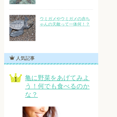
ウミガメやウミガメの赤ち
ゃんの天敵って一体何！？
人気記事
亀に野菜をあげてみよ
う！何でも食べるのか
な？