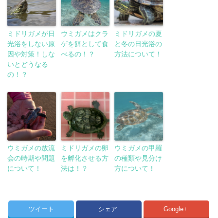
ミドリガメが日
ウミガメはクラ
ミドリガメの夏
光浴をしない原
ゲを餌として食
と冬の日光浴の
因や対策！しな
べるの！？
方法について！
いとどうなる
の！？
ウミガメの放流
ミドリガメの卵
ウミガメの甲羅
会の時期や問題
を孵化させる方
の種類や見分け
について！
法は！？
方について！
ツイート
シェア
Google+