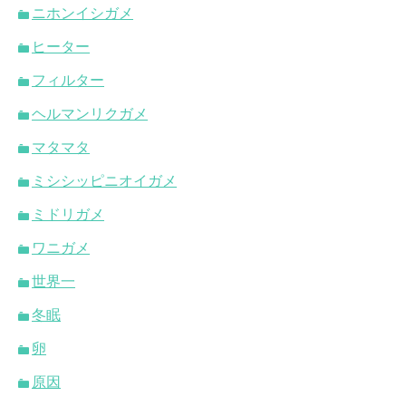
ニホンイシガメ
ヒーター
フィルター
ヘルマンリクガメ
マタマタ
ミシシッピニオイガメ
ミドリガメ
ワニガメ
世界一
冬眠
卵
原因