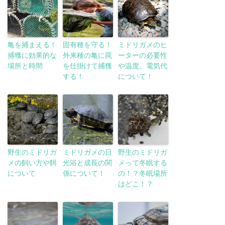
亀を捕まえる！
固有種を守る！
ミドリガメのヒ
捕獲に効果的な
外来種の亀に罠
ーターの必要性
場所と時間
を仕掛けて捕獲
や温度、電気代
する！
について！
野生のミドリガ
ミドリガメの日
野生のミドリガ
メの飼い方や餌
光浴と成長の関
メって冬眠する
について
係について！
の！？冬眠場所
はどこ！？