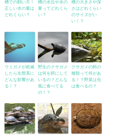
槽での飼い方！
槽の水位や水の
槽の大きさや深
正しい水の量は
量ってどれくら
さはどれくらい
どれくらい？
い？
のサイズがい
い！？
ウミガメが絶滅
野生のクサガメ
クサガメの餌の
したら生態系に
は何を餌にして
種類って何があ
どんな影響があ
いるの？どんな
る！？野菜は虫
る！？
風に食べてる
は食べるの？
の！？