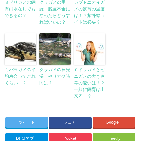
ミドリガメの飼
クサガメの甲
カブトニオイガ
育は水なしでも
羅！脱皮不全に
メの飼育の温度
できるの？
なったらどうす
は！？紫外線ラ
ればいいの？
イトは必要？
キバラガメの平
クサガメの日光
ミドリガメとゼ
均寿命ってどれ
浴！やり方や時
ニガメの大きさ
くらい！？
間は？
等の違いは！？
一緒に飼育は出
来る！？
ツイート
シェア
Google+
B!
はてブ
Pocket
feedly