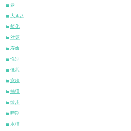
夢
大きさ
孵化
対策
寿命
性別
怪我
意味
捕獲
散歩
時期
水槽