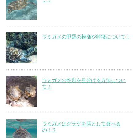
ウミガメの甲羅の模様や特徴について！
ウミガメの性別を見分ける方法につい
て！
ウミガメはクラゲを餌として食べる
の！？