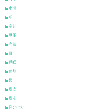
水槽
爪
産卵
甲羅
病気
目
睡眠
種類
糞
脱皮
脱走
見分け方