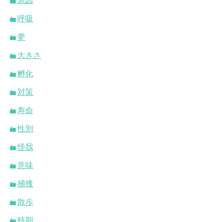
原因
呼吸
夢
大きさ
孵化
対策
寿命
性別
怪我
意味
捕獲
散歩
時期