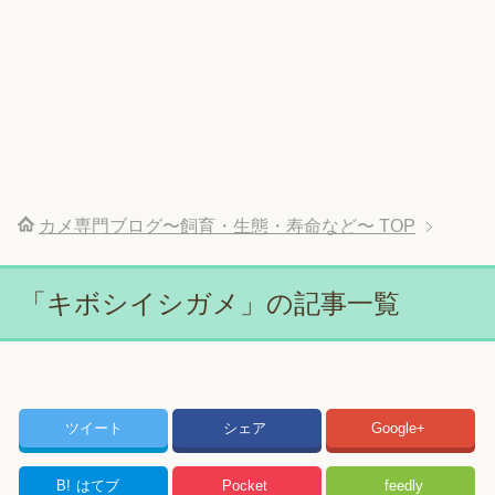
カメ専門ブログ〜飼育・生態・寿命など〜
TOP
「キボシイシガメ」の記事一覧
ツイート
シェア
Google+
B!
はてブ
Pocket
feedly