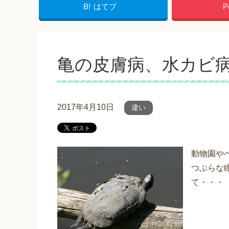
B!
はてブ
P
亀の皮膚病、水カビ病
2017年4月10日
違い
動物園や
つぶらな
て・・・