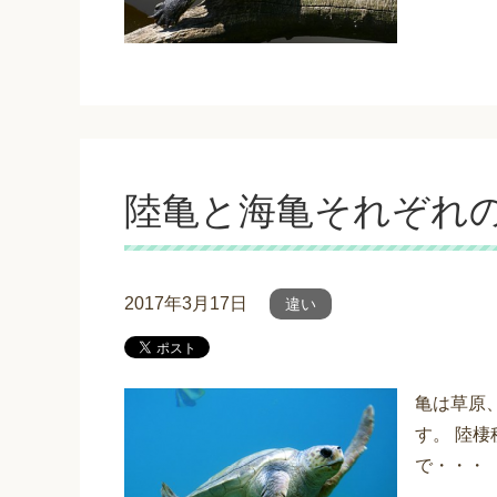
陸亀と海亀それぞれ
2017年3月17日
違い
亀は草原
す。 陸
で・・・