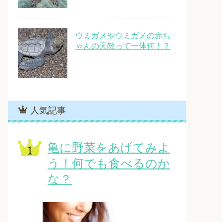
ウミガメやウミガメの赤ち
ゃんの天敵って一体何！？
人気記事
亀に野菜をあげてみよ
う！何でも食べるのか
な？