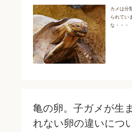
カメは分
られてい
な・・・
亀の卵。子ガメが生
れない卵の違いにつ