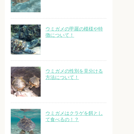
ウミガメの甲羅の模様や特
徴について！
ウミガメの性別を見分ける
方法について！
ウミガメはクラゲを餌とし
て食べるの！？