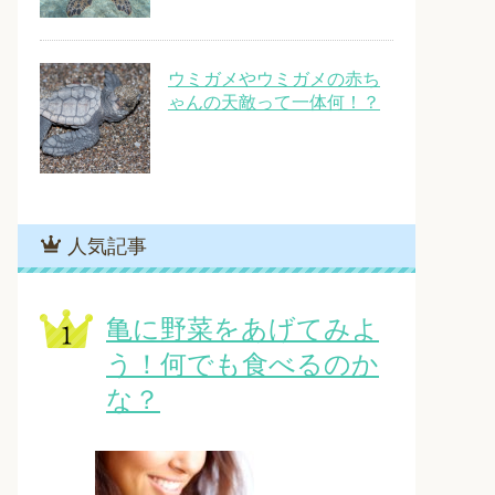
ウミガメやウミガメの赤ち
ゃんの天敵って一体何！？
人気記事
亀に野菜をあげてみよ
う！何でも食べるのか
な？