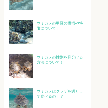
ウミガメの甲羅の模様や特
徴について！
ウミガメの性別を見分ける
方法について！
ウミガメはクラゲを餌とし
て食べるの！？