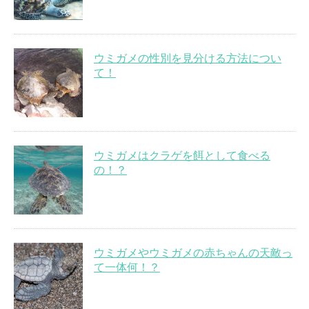
ウミガメの性別を見分ける方法につい
て！
ウミガメはクラゲを餌として食べる
の！？
ウミガメやウミガメの赤ちゃんの天敵っ
て一体何！？