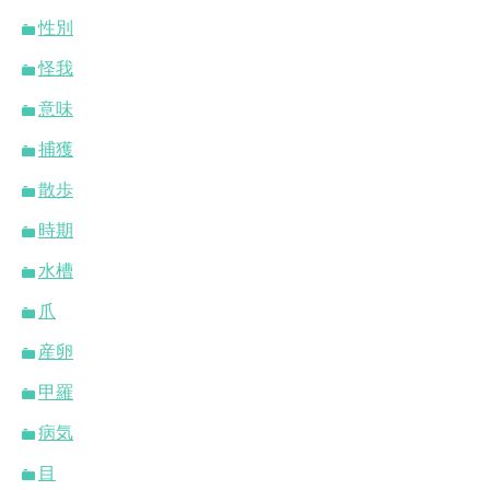
性別
怪我
意味
捕獲
散歩
時期
水槽
爪
産卵
甲羅
病気
目