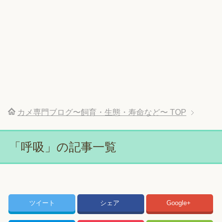
カメ専門ブログ〜飼育・生態・寿命など〜
TOP
「呼吸」の記事一覧
ツイート
シェア
Google+