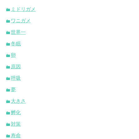
ミドリガメ
ワニガメ
世界一
冬眠
卵
原因
呼吸
夢
大きさ
孵化
対策
寿命