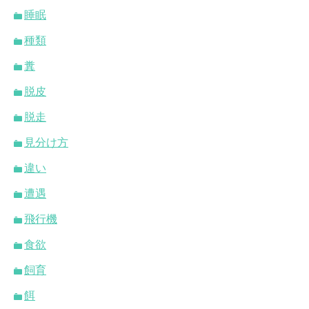
睡眠
種類
糞
脱皮
脱走
見分け方
違い
遭遇
飛行機
食欲
飼育
餌