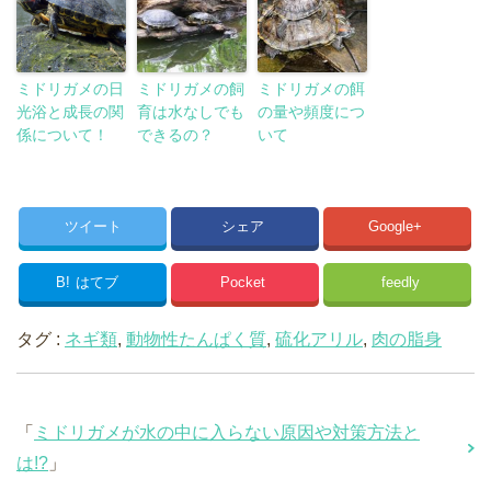
ミドリガメの日
ミドリガメの飼
ミドリガメの餌
光浴と成長の関
育は水なしでも
の量や頻度につ
係について！
できるの？
いて
ツイート
シェア
Google+
B!
はてブ
Pocket
feedly
タグ :
ネギ類
,
動物性たんぱく質
,
硫化アリル
,
肉の脂身
「
ミドリガメが水の中に入らない原因や対策方法と
は!?
」