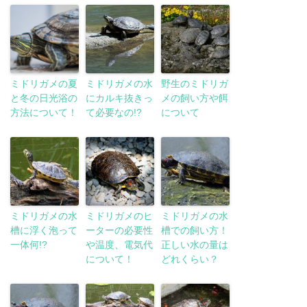
ミドリガメの夏
ミドリガメの水
野生のミドリガ
と冬の日光浴の
にカルキ抜きっ
メの飼い方や餌
方法について！
て必要なの!?
について
ミドリガメの水
ミドリガメのヒ
ミドリガメの水
槽に浮く泡って
ーターの必要性
槽での飼い方！
一体何!?
や温度、電気代
正しい水の量は
について！
どれくらい？