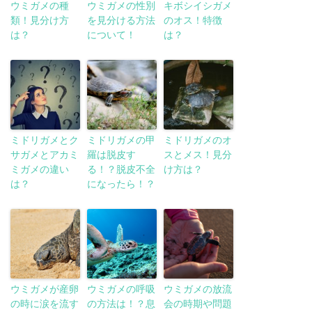
ウミガメの種
ウミガメの性別
キボシイシガメ
類！見分け方
を見分ける方法
のオス！特徴
は？
について！
は？
ミドリガメとク
ミドリガメの甲
ミドリガメのオ
サガメとアカミ
羅は脱皮す
スとメス！見分
ミガメの違い
る！？脱皮不全
け方は？
は？
になったら！？
ウミガメが産卵
ウミガメの呼吸
ウミガメの放流
の時に涙を流す
の方法は！？息
会の時期や問題