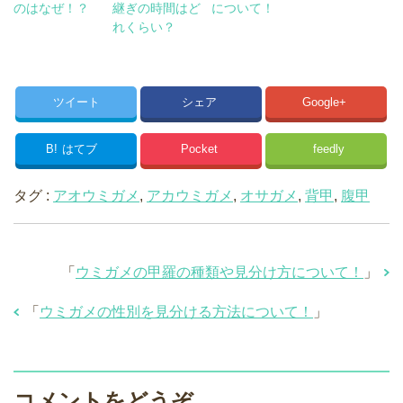
のはなぜ！？
継ぎの時間はど
について！
れくらい？
ツイート
シェア
Google+
B!
はてブ
Pocket
feedly
タグ :
アオウミガメ
,
アカウミガメ
,
オサガメ
,
背甲
,
腹甲
「
ウミガメの甲羅の種類や見分け方について！
」
「
ウミガメの性別を見分ける方法について！
」
コメントをどうぞ