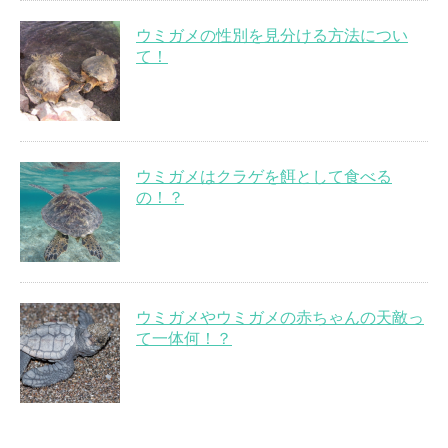
ウミガメの性別を見分ける方法につい
て！
ウミガメはクラゲを餌として食べる
の！？
ウミガメやウミガメの赤ちゃんの天敵っ
て一体何！？