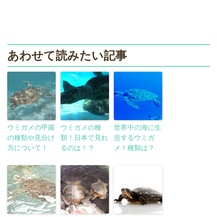
あわせて読みたい記事
ウミガメの甲羅
ウミガメの種
世界中の海に生
の種類や見分け
類！日本で見れ
息するウミガ
方について！
るのは！？
メ！種類は？