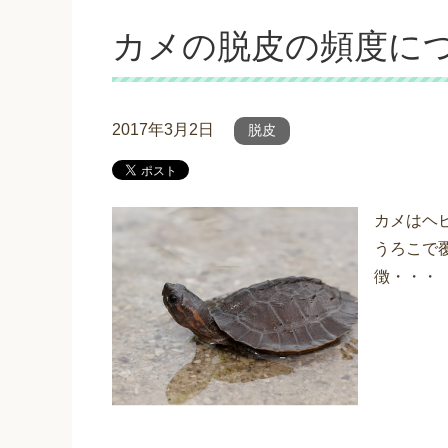
カメの脱皮の頻度に
2017年3月2日
脱皮
カメはヘ
うろこで
徴・・・