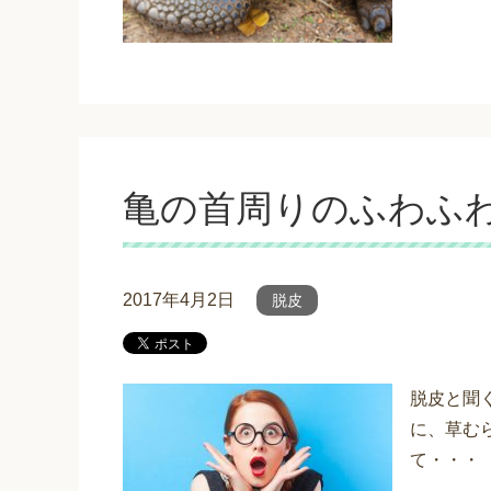
亀の首周りのふわふ
2017年4月2日
脱皮
脱皮と聞
に、草む
て・・・