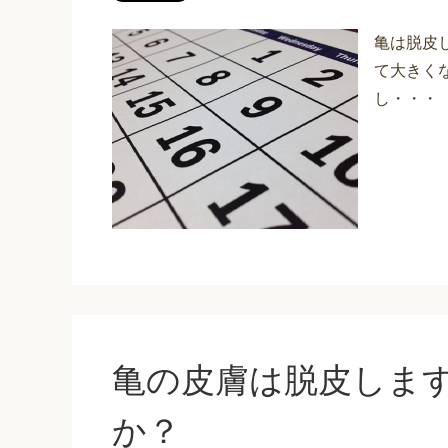
亀は脱皮
て大きく
し・・・
亀の皮膚は脱皮しま
か？