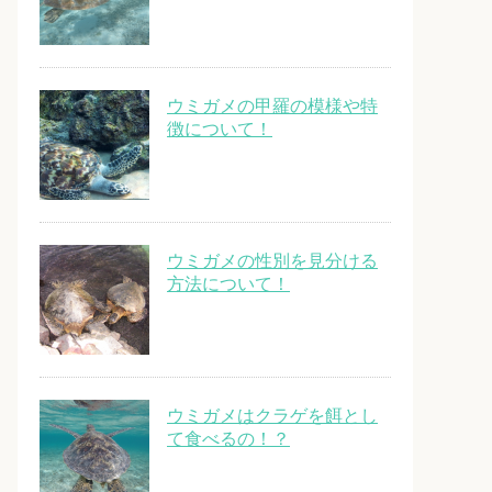
ウミガメの甲羅の模様や特
徴について！
ウミガメの性別を見分ける
方法について！
ウミガメはクラゲを餌とし
て食べるの！？