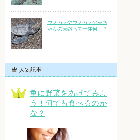
ウミガメやウミガメの赤ち
ゃんの天敵って一体何！？
人気記事
亀に野菜をあげてみよ
う！何でも食べるのか
な？