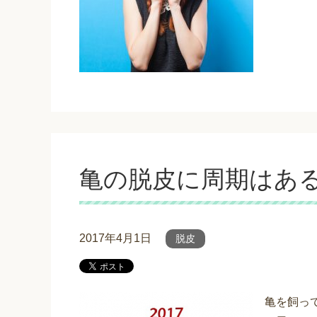
亀の脱皮に周期はあ
2017年4月1日
脱皮
亀を飼っ