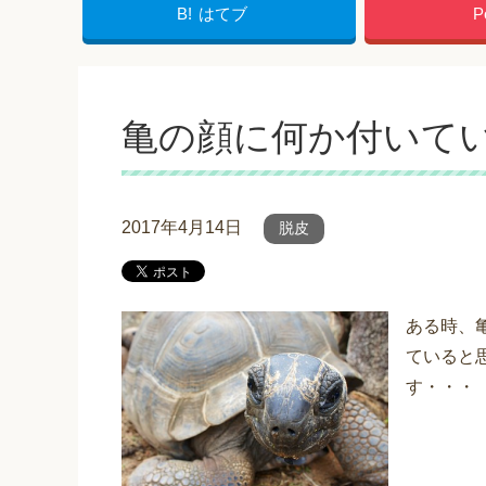
B!
はてブ
P
亀の顔に何か付いて
2017年4月14日
脱皮
ある時、
ていると
す・・・