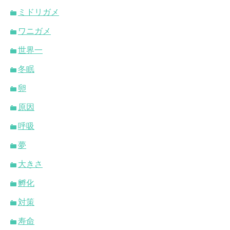
ミドリガメ
ワニガメ
世界一
冬眠
卵
原因
呼吸
夢
大きさ
孵化
対策
寿命