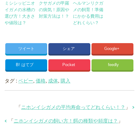
ミシシッピニオ
クサガメの甲羅
ヘルマンリクガ
イガメの水槽の
の病気！原因や
メの飼育！準備
選び方！大きさ
対策方法は！？
にかかる費用は
や値段は？
どれくらい？
ツイート
シェア
Google+
B!
はてブ
Pocket
feedly
タグ :
ベビー
,
価格
,
成体
,
購入
「
ニホンイシガメの平均寿命ってどれくらい！？
」
「
ニホンイシガメの飼い方！餌の種類や頻度は？
」