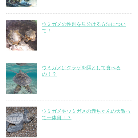
ウミガメの性別を見分ける方法につい
て！
ウミガメはクラゲを餌として食べる
の！？
ウミガメやウミガメの赤ちゃんの天敵っ
て一体何！？