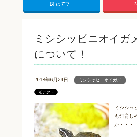
B!
はてブ
P
ミシシッピニオイガ
について！
2018年6月24日
ミシシッピニオイガメ
ミシシッ
も飼育し
か・・・