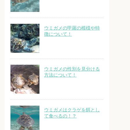
ウミガメの甲羅の模様や特
徴について！
ウミガメの性別を見分ける
方法について！
ウミガメはクラゲを餌とし
て食べるの！？