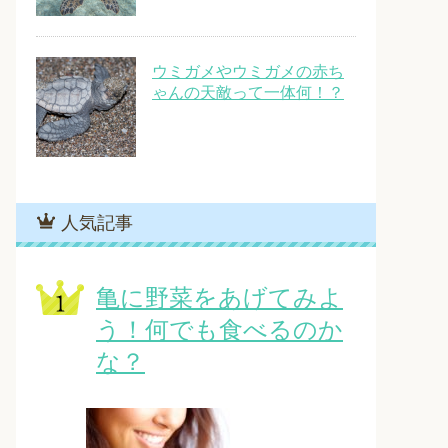
ウミガメやウミガメの赤ち
ゃんの天敵って一体何！？
人気記事
亀に野菜をあげてみよ
う！何でも食べるのか
な？