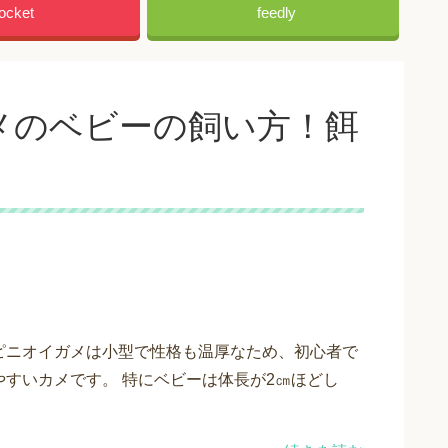
ocket
feedly
メのベビーの飼い方！餌
ピニオイガメは小型で性格も温厚なため、初心者で
やすいカメです。 特にベビーは体長が2㎝ほどし