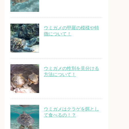
ウミガメの甲羅の模様や特
徴について！
ウミガメの性別を見分ける
方法について！
ウミガメはクラゲを餌とし
て食べるの！？