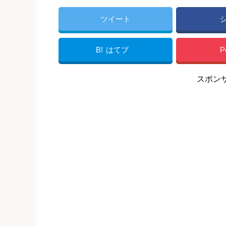
ツイート
B!
はてブ
P
スポン