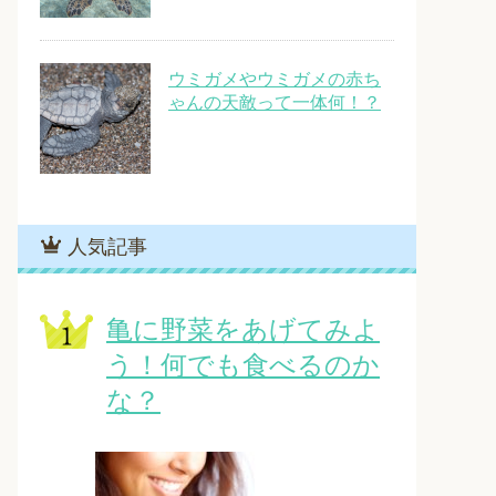
ウミガメやウミガメの赤ち
ゃんの天敵って一体何！？
人気記事
亀に野菜をあげてみよ
う！何でも食べるのか
な？