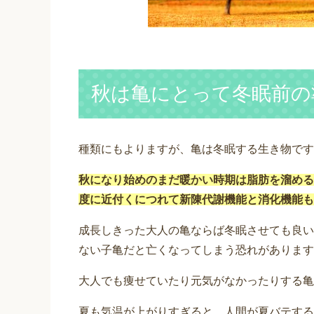
秋は亀にとって冬眠前の
種類にもよりますが、亀は冬眠する生き物です
秋になり始めのまだ暖かい時期は脂肪を溜める
度に近付くにつれて新陳代謝機能と消化機能も
成長しきった大人の亀ならば冬眠させても良い
ない子亀だと亡くなってしまう恐れがあります
大人でも痩せていたり元気がなかったりする亀
夏も気温が上がりすぎると、人間が夏バテする