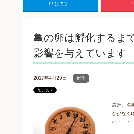
B!
はてブ
P
亀の卵は孵化するま
影響を与えています
2017年4月20日
孵化
最近、海
が少なく
れ・・・