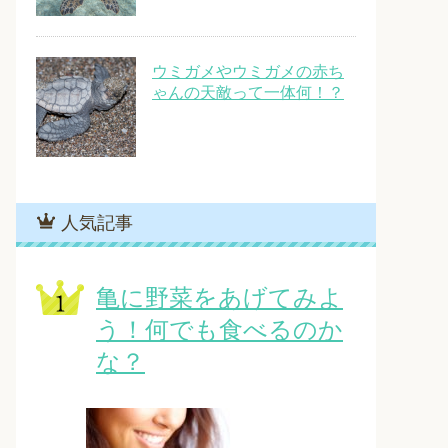
ウミガメやウミガメの赤ち
ゃんの天敵って一体何！？
人気記事
亀に野菜をあげてみよ
う！何でも食べるのか
な？