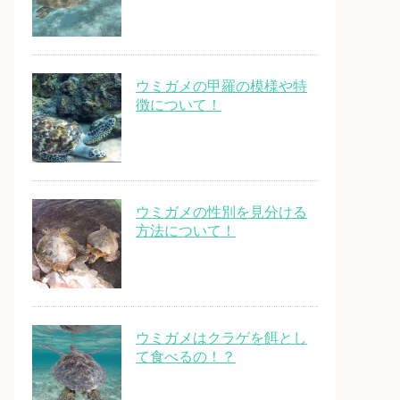
ウミガメの甲羅の模様や特
徴について！
ウミガメの性別を見分ける
方法について！
ウミガメはクラゲを餌とし
て食べるの！？