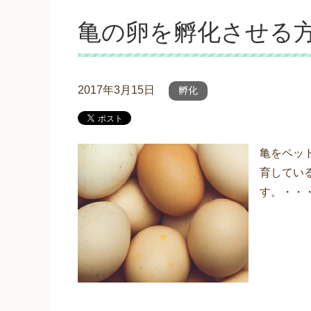
亀の卵を孵化させる
2017年3月15日
孵化
亀をペッ
育してい
す。・・