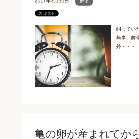
2017年3月30日
孵化
飼ってい
無事、孵
外・・・
亀の卵が産まれてか