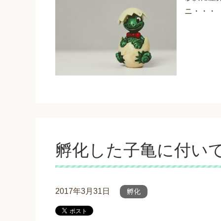
ニ・・・
孵化した子亀に付い
2017年3月31日
孵化