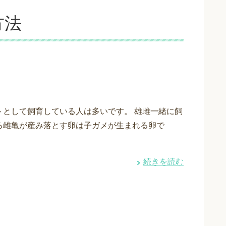
方法
トとして飼育している人は多いです。 雄雌一緒に飼
る雌亀が産み落とす卵は子ガメが生まれる卵で
・
続きを読む