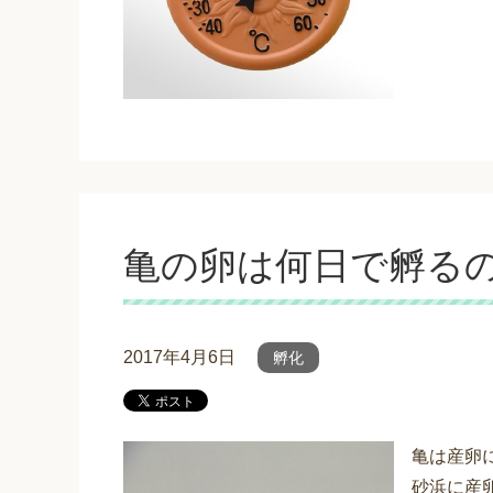
亀の卵は何日で孵る
2017年4月6日
孵化
亀は産卵
砂浜に産