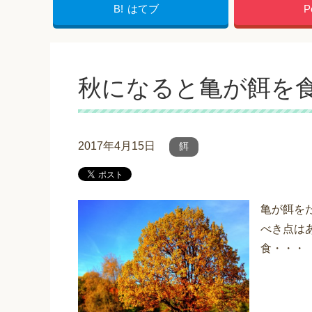
B!
はてブ
P
秋になると亀が餌を
2017年4月15日
餌
亀が餌を
べき点は
食・・・