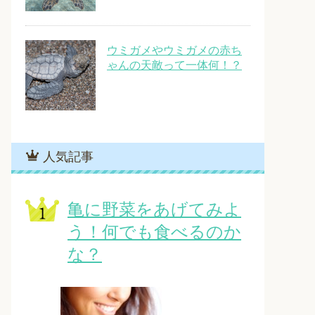
ウミガメやウミガメの赤ち
ゃんの天敵って一体何！？
人気記事
亀に野菜をあげてみよ
う！何でも食べるのか
な？