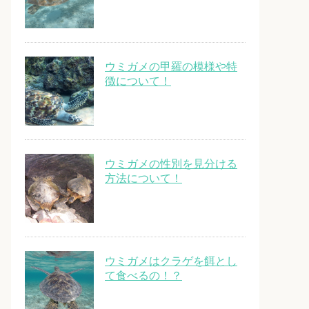
ウミガメの甲羅の模様や特
徴について！
ウミガメの性別を見分ける
方法について！
ウミガメはクラゲを餌とし
て食べるの！？