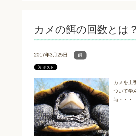
カメの餌の回数とは
2017年3月25日
餌
カメを上
ついて学
与・・・