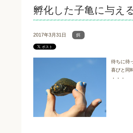
孵化した子亀に与え
2017年3月31日
餌
待ちに待
喜びと同
・・・