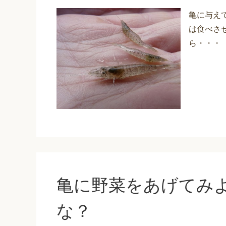
亀に与え
は食べさ
ら・・・
亀に野菜をあげてみ
な？