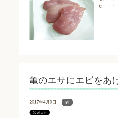
た・・・
亀のエサにエビをあ
2017年4月9日
餌