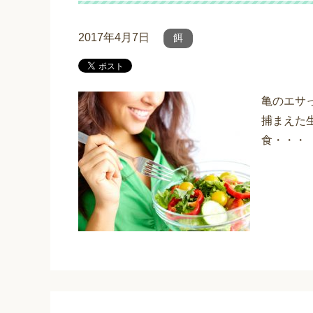
2017年4月7日
餌
亀のエサ
捕まえた
食・・・