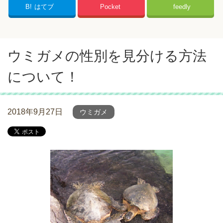
B!
はてブ
Pocket
feedly
ウミガメの性別を見分ける方法
について！
2018年9月27日
ウミガメ