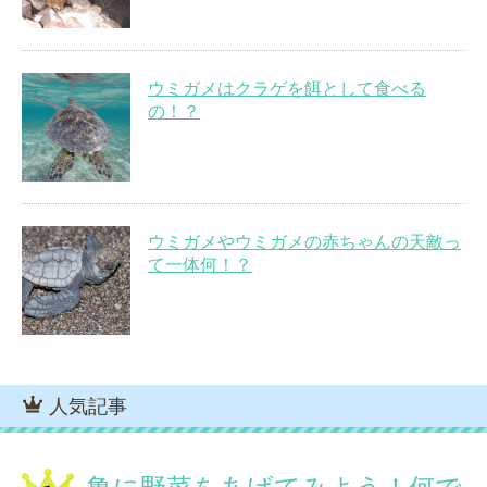
ウミガメはクラゲを餌として食べる
の！？
ウミガメやウミガメの赤ちゃんの天敵っ
て一体何！？
人気記事