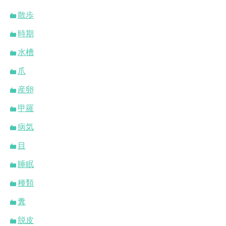
散歩
時期
水槽
爪
産卵
甲羅
病気
目
睡眠
種類
糞
脱皮