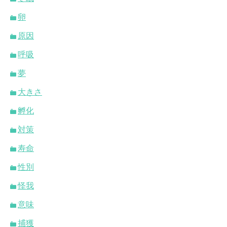
卵
原因
呼吸
夢
大きさ
孵化
対策
寿命
性別
怪我
意味
捕獲