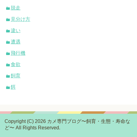
脱走
見分け方
違い
遭遇
飛行機
食欲
飼育
餌
Copyright (C) 2026 カメ専門ブログ〜飼育・生態・寿命な
ど〜
All Rights Reserved.