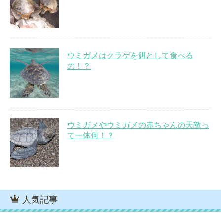
ウミガメはクラゲを餌として食べる
の！？
ウミガメやウミガメの赤ちゃんの天敵っ
て一体何！？
人気記事