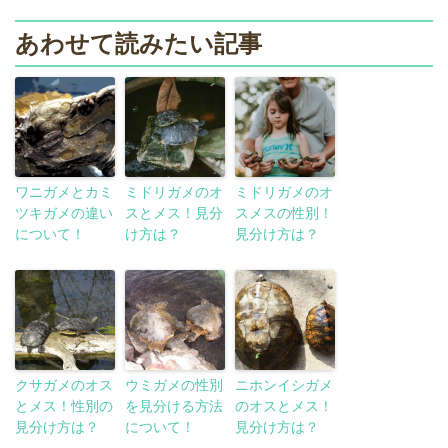
あわせて読みたい記事
ワニガメとカミ
ミドリガメのオ
ミドリガメのオ
ツキガメの違い
スとメス！見分
スメスの性別！
について！
け方は？
見分け方は？
クサガメのオス
ウミガメの性別
ニホンイシガメ
とメス！性別の
を見分ける方法
のオスとメス！
見分け方は？
について！
見分け方は？