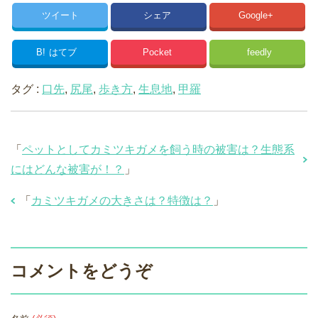
ツイート
シェア
Google+
B!
はてブ
Pocket
feedly
タグ :
口先
,
尻尾
,
歩き方
,
生息地
,
甲羅
「
ペットとしてカミツキガメを飼う時の被害は？生態系
にはどんな被害が！？
」
「
カミツキガメの大きさは？特徴は？
」
コメントをどうぞ