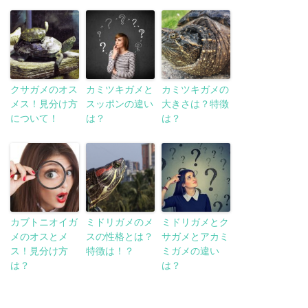
クサガメのオス
カミツキガメと
カミツキガメの
メス！見分け方
スッポンの違い
大きさは？特徴
について！
は？
は？
カブトニオイガ
ミドリガメのメ
ミドリガメとク
メのオスとメ
スの性格とは？
サガメとアカミ
ス！見分け方
特徴は！？
ミガメの違い
は？
は？